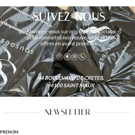
SUIVEZ-NOUS
Abonnez-vous sur nos réseaux sociaux
pour connaitre nos nouveautés et nos
offres en avant première…
44 BOULEVARD DE CRETEIL
94100 SAINT MAUR
NEWSLETTER
PRENOM