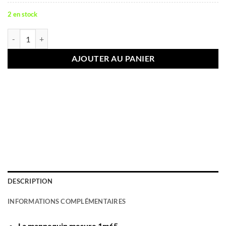
39,90€.
31,90€.
2 en stock
quantité de BERMUDA MARRON
AJOUTER AU PANIER
DESCRIPTION
INFORMATIONS COMPLÉMENTAIRES
La mannequin mesure 1m65