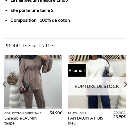
Elle porte une taille S
Composition : 100% de coton
PRODUITS SIMILAIRES
Promo !
RUPTURE DE STOCK
54,90
€
29,90
€
COLLECTION ORIENTALE
PANTALONS
Le
Le
Le
23,90
€
Ensemble JASMIN
PANTALON A POIS
prix
prix
pr
taupe
bleu
actuel
initial
ac
st :
était :
est