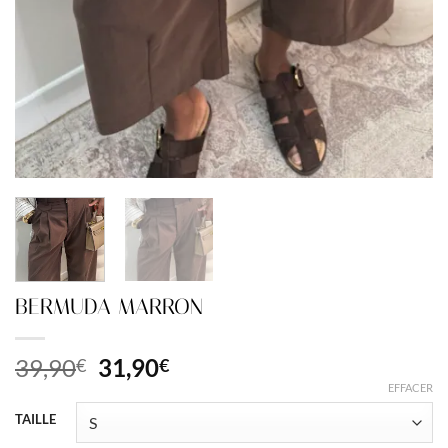
BERMUDA MARRON
Le
Le
39,90
31,90
€
€
prix
prix
EFFACER
initial
actuel
TAILLE
était :
est :