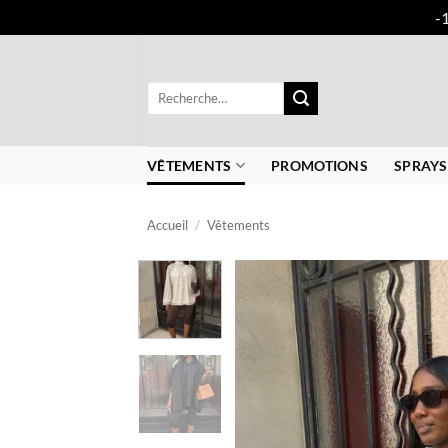
-
Passer
au
Recherche
contenu
pour :
VÊTEMENTS
PROMOTIONS
SPRAYS
Accueil
/
Vêtements