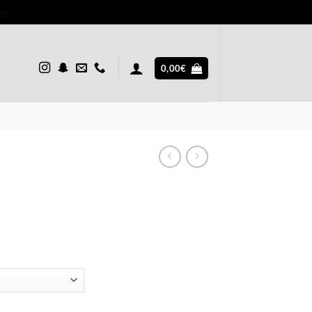
er
0,00
€