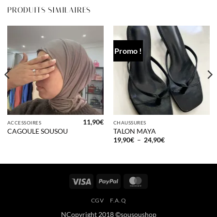
PRODUITS SIMILAIRES
Promo !
11,90
€
ACCESSOIRES
CHAUSSURES
CAGOULE SOUSOU
TALON MAYA
Plage
19,90
€
–
24,90
€
de
prix :
19,90€
à
24,90€
Visa
PayPal
MasterCard
CGV
F.A.Q
NCopyright 2018 ©sousoushop