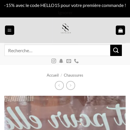
-15% avec le code HELLO15 pour votre première commande !
Ignorer
Passer
au
contenu
Recherche
pour :
Accueil
/
Chaussures