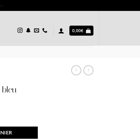
er
0,00
€
 bleu
el
NIER
0€.