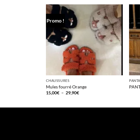
Promo !
+
54,90
€
CHAUSSURES
PANT
Mules fourré Orange
PAN
Plage
15,00
€
–
29,90
€
de
prix :
15,00€
à
29,90€