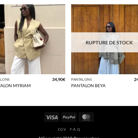
RUPTURE DE STOCK
+
34,90
€
2
ALONS
PANTALONS
TALON MYRIAM
PANTALON BEYA
Visa
PayPal
MasterCard
CGV
F.A.Q