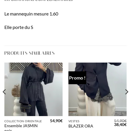
Le mannequin mesure 1.60
Elle porte du S
PRODUITS SIMILAIRES
Promo !
54,90
€
54,90
€
COLLECTION ORIENTALE
VESTES
Le
Le
38,40
€
Ensemble JASMIN
BLAZER ORA
prix
pr
noir