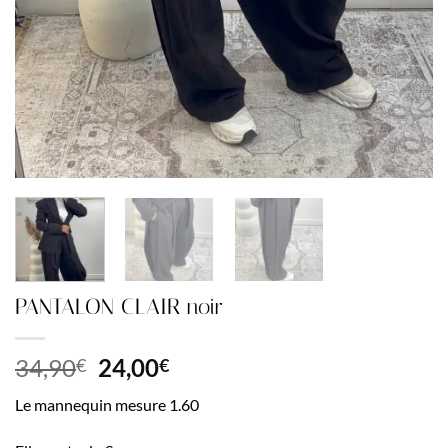
PANTALON CLAIR noir
Le
Le
34,90
24,00
€
€
prix
prix
Le mannequin mesure 1.60
initial
actuel
était :
est :