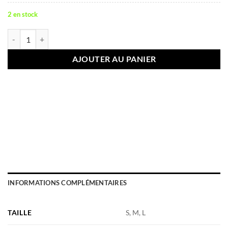
39,90€.
31,90€.
2 en stock
quantité de ROBE DEESA
AJOUTER AU PANIER
INFORMATIONS COMPLÉMENTAIRES
TAILLE
S, M, L