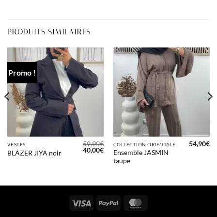
PRODUITS SIMILAIRES
Promo !
59,90
€
54,90
€
VESTES
COLLECTION ORIENTALE
Le
Le
40,00
€
Ensemble JASMIN
BLAZER JIYA noir
prix
prix
taupe
initial
actuel
était :
est :
59,90€.
40,00€.
Visa
PayPal
MasterCard