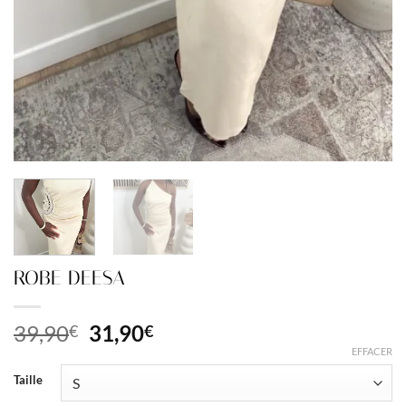
ROBE DEESA
Le
Le
39,90
31,90
€
€
prix
prix
EFFACER
initial
actuel
Taille
était :
est :