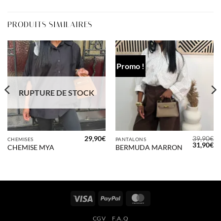
PRODUITS SIMILAIRES
Promo !
RUPTURE DE STOCK
29,90
€
39,90
€
CHEMISES
PANTALONS
Le
Le
Le
31,90
€
CHEMISE MYA
BERMUDA MARRON
prix
prix
pr
actuel
initial
ac
st :
était :
est
24,00€.
39,90€.
31
Visa
PayPal
MasterCard
CGV
F.A.Q