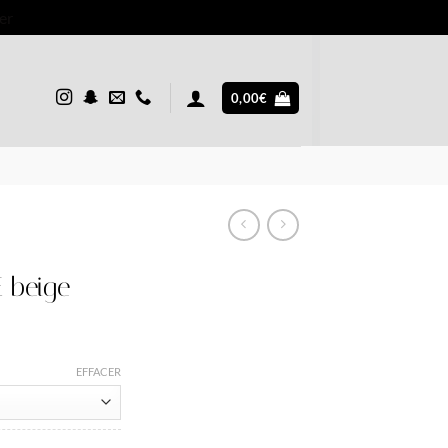
er
0,00
€
 beige
EFFACER
el
0€.