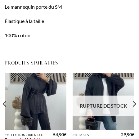
Le mannequin porte du SM
Élastique à la taille
100% coton
PRODUITS SIMILAIRES
RUPTURE DE STOCK
54,90
€
29,90
€
COLLECTION ORIENTALE
CHEMISES
Le