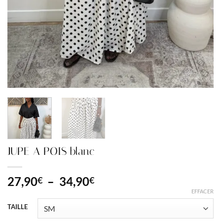
JUPE A POIS blanc
Plage
27,90
–
34,90
€
€
de
EFFACER
prix :
TAILLE
27,90€